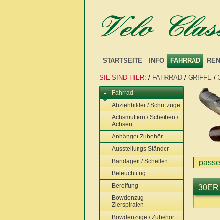
STARTSEITE
INFO
FAHRRAD
REN
SIE SIND HIER:
/
FAHRRAD
/
GRIFFE
/
Fahrrad
Abziehbilder / Schriftzüge
Achsmuttern / Scheiben /
Achsen
Anhänger Zubehör
Ausstellungs Ständer
Bandagen / Schellen
passe
Beleuchtung
Bereifung
30ER
Bowdenzug -
Zierspiralen
Bowdenzüge / Zubehör