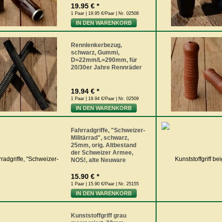
19.95 € *
1 Paar | 19.95 €/Paar | Nr. 02508
IN DEN WARENKORB
Rennlenkerbezug,
schwarz, Gummi,
D=22mm/L=290mm, für
20/30er Jahre Rennräder
19.94 € *
1 Paar | 19.94 €/Paar | Nr. 02509
IN DEN WARENKORB
Fahrradgriffe, "Schweizer-
Militärrad", schwarz,
25mm, orig. Altbestand
der Schweizer Armee,
NOS!, alte Neuware
15.90 € *
1 Paar | 15.90 €/Paar | Nr. 25155
IN DEN WARENKORB
Kunststoffgriff grau