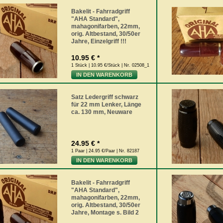
Bakelit - Fahrradgriff
"AHA Standard",
mahagonifarben, 22mm,
orig. Altbestand, 30/50er
Jahre, Einzelgriff !!!
10.95 € *
1 Stück | 10.95 €/Stück | Nr. 02508_1
IN DEN WARENKORB
Satz Ledergriff schwarz
für 22 mm Lenker, Länge
ca. 130 mm, Neuware
24.95 € *
1 Paar | 24.95 €/Paar | Nr. 82187
IN DEN WARENKORB
Bakelit - Fahrradgriff
"AHA Standard",
mahagonifarben, 22mm,
orig. Altbestand, 30/50er
Jahre, Montage s. Bild 2