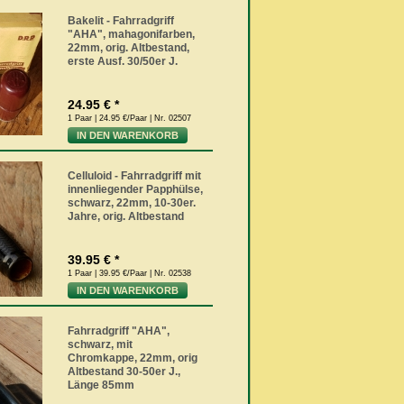
Bakelit - Fahrradgriff
"AHA", mahagonifarben,
22mm, orig. Altbestand,
erste Ausf. 30/50er J.
24.95 € *
1 Paar | 24.95 €/Paar | Nr. 02507
IN DEN WARENKORB
Celluloid - Fahrradgriff mit
innenliegender Papphülse,
schwarz, 22mm, 10-30er.
Jahre, orig. Altbestand
39.95 € *
1 Paar | 39.95 €/Paar | Nr. 02538
IN DEN WARENKORB
Fahrradgriff "AHA",
schwarz, mit
Chromkappe, 22mm, orig
Altbestand 30-50er J.,
Länge 85mm