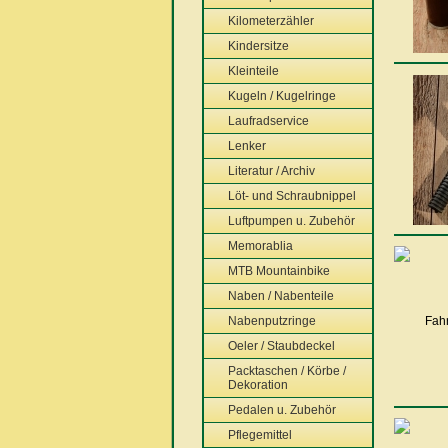
Kilometerzähler
Kindersitze
Kleinteile
Kugeln / Kugelringe
Laufradservice
Lenker
Literatur / Archiv
Löt- und Schraubnippel
Luftpumpen u. Zubehör
Memorablia
MTB Mountainbike
Naben / Nabenteile
Nabenputzringe
Oeler / Staubdeckel
Packtaschen / Körbe /
Dekoration
Pedalen u. Zubehör
Pflegemittel