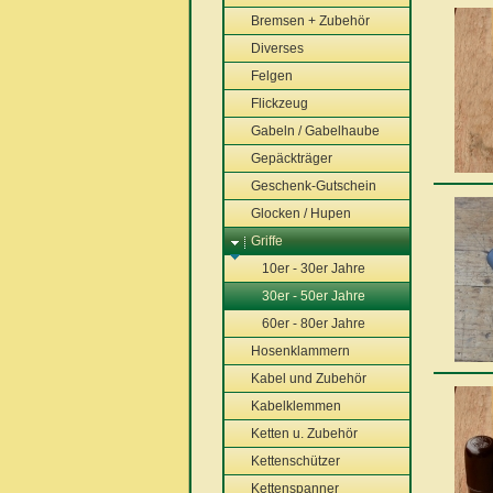
Bremsen + Zubehör
Diverses
Felgen
Flickzeug
Gabeln / Gabelhaube
Gepäckträger
Geschenk-Gutschein
Glocken / Hupen
Griffe
10er - 30er Jahre
30er - 50er Jahre
60er - 80er Jahre
Hosenklammern
Kabel und Zubehör
Kabelklemmen
Ketten u. Zubehör
Kettenschützer
Kettenspanner