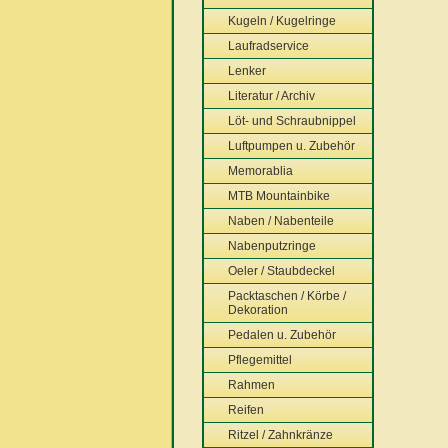
Kugeln / Kugelringe
Laufradservice
Lenker
Literatur / Archiv
Löt- und Schraubnippel
Luftpumpen u. Zubehör
Memorablia
MTB Mountainbike
Naben / Nabenteile
Nabenputzringe
Oeler / Staubdeckel
Packtaschen / Körbe /
Dekoration
Pedalen u. Zubehör
Pflegemittel
Rahmen
Reifen
Ritzel / Zahnkränze