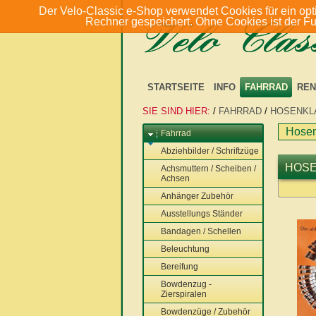
Der Velo-Classic e-Shop verwendet Cookies für ein opt
Rechner gespeichert. Ohne Cookies ist der F
STARTSEITE
INFO
FAHRRAD
REN
SIE SIND HIER:
/
FAHRRAD
/
HOSENKL
Hose
Fahrrad
Abziehbilder / Schriftzüge
HOS
Achsmuttern / Scheiben /
Achsen
Anhänger Zubehör
Ausstellungs Ständer
Bandagen / Schellen
Beleuchtung
Bereifung
Bowdenzug -
Zierspiralen
Bowdenzüge / Zubehör