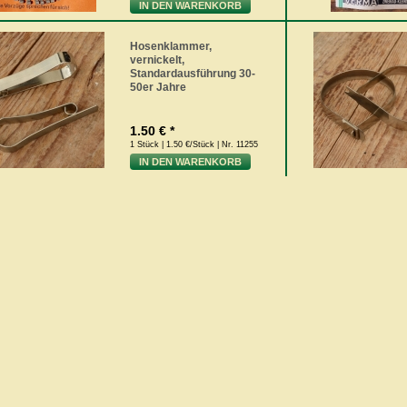
IN DEN WARENKORB
Hosenklammer,
vernickelt,
Standardausführung 30-
50er Jahre
1.50 € *
1 Stück | 1.50 €/Stück | Nr. 11255
IN DEN WARENKORB