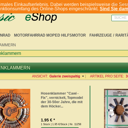
imales Einkaufserlebnis. Dabei werden beispielsweise die Sess
ANMELD
unktionsumfang des Online-Shops eingeschränkt.
Sind Sie dami
SUCHE
NRAD
MOTORFAHRRAD MOPED HILFSMOTOR
FAHRZEUGE / RARIT
AMMERN
nklammern
ENKLAMMERN
ANSICHT:
Galerie zweispaltig
ARTIKEL PRO SEITE:
3
Hosenklammer "Cawi -
Fix", vernickelt, Topmodel
der 30-50er Jahre, die mit
dem Höcker...
1.95 € *
1 Stück | 1.95 €/Stück | Nr. 11258