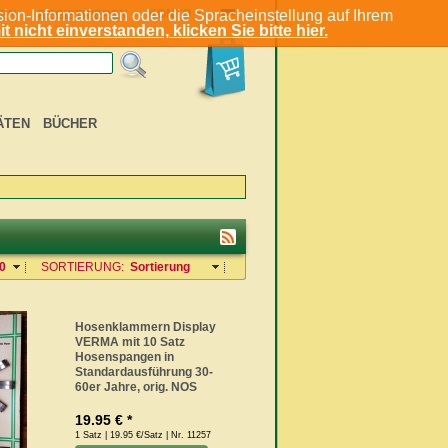
ion-Informationen oder die Spracheinstellung auf Ihrem
KONTO
EN
REGISTRIEREN
t nicht einverstanden, klicken Sie bitte hier.
ÄTEN
BÜCHER
0
SORTIERUNG:
Sortierung
Hosenklammern Display
VERMA mit 10 Satz
Hosenspangen in
Standardausführung 30-
60er Jahre, orig. NOS
19.95 € *
1 Satz | 19.95 €/Satz | Nr. 11257