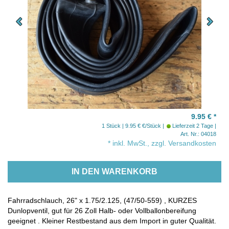
9.95 €
*
1 Stück | 9.95 € €/Stück
Lieferzeit 2 Tage
Art. Nr.: 04018
* inkl. MwSt., zzgl. Versandkosten
IN DEN WARENKORB
Fahrradschlauch, 26" x 1.75/2.125, (47/50-559) , KURZES
Dunlopventil, gut für 26 Zoll Halb- oder Vollballonbereifung
geeignet . Kleiner Restbestand aus dem Import in guter Qualität.