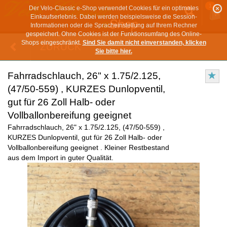
1
Der Velo-Classic e-Shop verwendet Cookies für ein optimales
Einkaufserlebnis. Dabei werden beispielsweise die Session-
Informationen oder die Spracheinstellung auf Ihrem Rechner
gespeichert. Ohne Cookies ist der Funktionsumfang des Online-
Shops eingeschränkt.
Sind Sie damit nicht einverstanden, klicken
ZURÜCK
Sie bitte hier.
Fahrradschlauch, 26" x 1.75/2.125,
(47/50-559) , KURZES Dunlopventil,
gut für 26 Zoll Halb- oder
Vollballonbereifung geeignet
Fahrradschlauch, 26" x 1.75/2.125, (47/50-559) ,
KURZES Dunlopventil, gut für 26 Zoll Halb- oder
Vollballonbereifung geeignet . Kleiner Restbestand
aus dem Import in guter Qualität.