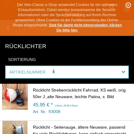
Der Velo-Classic e-Shop verwendet Cookies für ein optimales
Einkaufserlebnis. Dabei werden beispielsweise die Session-
Informationen oder die Spracheinstellung auf Ihrem Rechner
gespeichert. Ohne Cookies ist der Funktionsumfang des Online-
Shops eingeschränkt.
Sind Sie damit nicht einverstanden, klicken
ZURÜCK
Sie bitte hier.
RÜCKLICHTER
SORTIERUNG
ARTIKELNUMMER
Rücklicht Strebenrücklicht Fahrrad, KS weiß, orig.
50er J.,alte Neuware, leichte Patina, s. Bild
45.95 € *
1 Stück | 45.95 € /Stück
Art. Nr.: 93008
Rücklicht - Seitenauge, ältere Neuware, passend
für viele Rücklichttypen, kann einfach eingesteckt