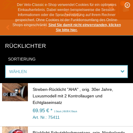
1
Der Velo-Classic e-Shop verwendet Cookies für ein optimales
Einkaufserlebnis. Dabei werden beispielsweise die Session-
Informationen oder die Spracheinstellung auf Ihrem Rechner
gespeichert. Ohne Cookies ist der Funktionsumfang des Online-
Shops eingeschränkt.
Sind Sie damit nicht einverstanden, klicken
ZURÜCK
Sie bitte hier.
RÜCKLICHTER
SORTIERUNG
WÄHLEN
Streben-Rücklicht "AHA" , orig. 30er Jahre,
Luxusmodell mit 2 Kontrollaugen und
Echtglaseinsatz
69.95 € *
1 Stück | 69.95 € /Stück
Art. Nr.: 75411
Rücklicht Schutzblechmontage, orig. Niederlande