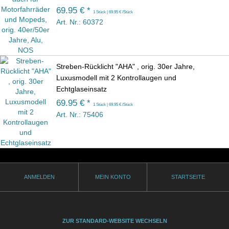
69.95 € *
1 Stück | 69.95 € /Stück
Art. Nr.: 60372
Streben-Rücklicht "AHA" , orig. 30er Jahre,
Luxusmodell mit 2 Kontrollaugen und
Echtglaseinsatz
69.95 € *
1 Stück | 69.95 € /Stück
Art. Nr.: 75406
ANMELDEN
MEIN KONTO
STARTSEITE
ZUR STANDARD-WEBSITE WECHSELN