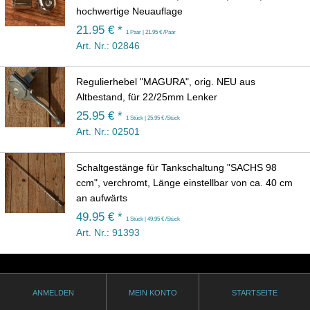
hochwertige Neuauflage
21.95 € *
1 Paar | 21.95 € /Paar
Art. Nr.: 02846
Regulierhebel "MAGURA", orig. NEU aus
Altbestand, für 22/25mm Lenker
25.95 € *
1 Stück | 25.95 € /Stück
Art. Nr.: 02501
Schaltgestänge für Tankschaltung "SACHS 98
ccm", verchromt, Länge einstellbar von ca. 40 cm
an aufwärts
49.95 € *
1 Stück | 49.95 € /Stück
Art. Nr.: 91393
ANMELDEN
MEIN KONTO
STARTSEITE