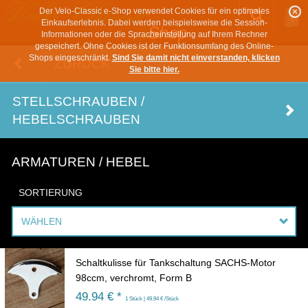
Der Velo-Classic e-Shop verwendet Cookies für ein optimales
Einkaufserlebnis. Dabei werden beispielsweise die Session-
Informationen oder die Spracheinstellung auf Ihrem Rechner
gespeichert. Ohne Cookies ist der Funktionsumfang des Online-
Shops eingeschränkt.
Sind Sie damit nicht einverstanden, klicken
ZURÜCK
Sie bitte hier.
STELLSCHRAUBEN /
HEBELSCHRAUBEN
ARMATUREN / HEBEL
SORTIERUNG
WÄHLEN
Schaltkulisse für Tankschaltung SACHS-Motor
98ccm, verchromt, Form B
49.94 € *
1 Stück | 49.94 € /Stück