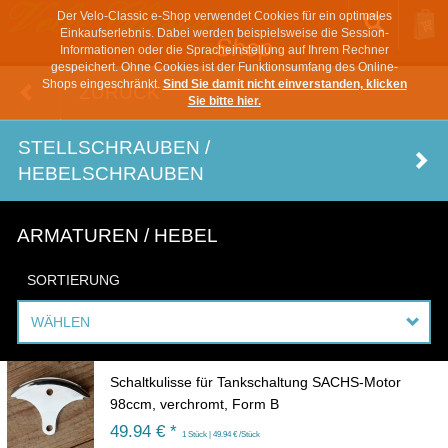
Der Velo-Classic e-Shop verwendet Cookies für ein optimales
Einkaufserlebnis. Dabei werden beispielsweise die Session-
Informationen oder die Spracheinstellung auf Ihrem Rechner
gespeichert. Ohne Cookies ist der Funktionsumfang des Online-
Shops eingeschränkt.
Sind Sie damit nicht einverstanden, klicken
ZURÜCK
Sie bitte hier.
STELLSCHRAUBEN /
HEBELSCHRAUBEN
ARMATUREN / HEBEL
SORTIERUNG
WÄHLEN
Schaltkulisse für Tankschaltung SACHS-Motor
98ccm, verchromt, Form B
49.94 € *
1 Stück | 49.94 € /Stück