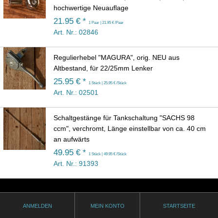
hochwertige Neuauflage
21.95 € *
1 Paar | 21.95 € /Paar
Art. Nr.: 02846
Regulierhebel "MAGURA", orig. NEU aus
Altbestand, für 22/25mm Lenker
25.95 € *
1 Stück | 25.95 € /Stück
Art. Nr.: 02501
Schaltgestänge für Tankschaltung "SACHS 98
ccm", verchromt, Länge einstellbar von ca. 40 cm
an aufwärts
49.95 € *
1 Stück | 49.95 € /Stück
Art. Nr.: 91393
ANMELDEN
MEIN KONTO
STARTSEITE