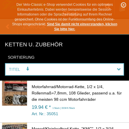
Der Velo-Classic e-Shop verwendet Cookies für ein optimales
Einkaufserlebnis. Dabei werden beispielsweise die Session-
Informationen oder die Spracheinstellung auf Ihrem Rechner
gespeichert. Ohne Cookies ist der Funktionsumfang des Online-
Shops eingeschränkt.
Sind Sie damit nicht einverstanden, klicken
ZURÜCK
Sie bitte hier.
KETTEN U. ZUBEHÖR
SORTIERUNG
TITEL
Motorfahrrad/Motorrad-Kette, 1/2 x 1/4,
Rollenmaß=7,8mm, 108 Glieder, passend u.a. für
die meisten 98 ccm Motorfahrräder
19.94 € *
1 Stück | 19.94 € /Stück
Art. Nr.: 35051
Moped/Kleinkraftrad Kette, "KMC", 1/2 x 3/16