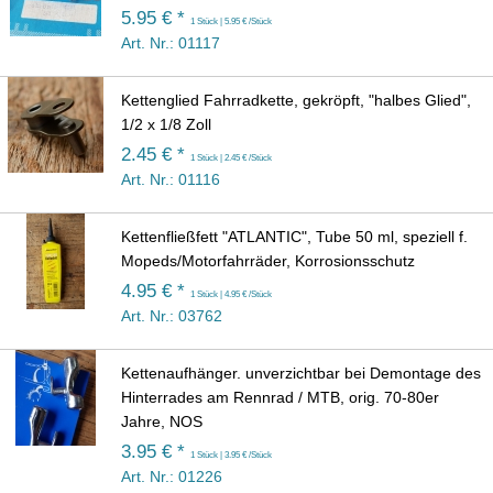
5.95 € *
1 Stück | 5.95 € /Stück
Art. Nr.: 01117
Kettenglied Fahrradkette, gekröpft, "halbes Glied",
1/2 x 1/8 Zoll
2.45 € *
1 Stück | 2.45 € /Stück
Art. Nr.: 01116
Kettenfließfett "ATLANTIC", Tube 50 ml, speziell f.
Mopeds/Motorfahrräder, Korrosionsschutz
4.95 € *
1 Stück | 4.95 € /Stück
Art. Nr.: 03762
Kettenaufhänger. unverzichtbar bei Demontage des
Hinterrades am Rennrad / MTB, orig. 70-80er
Jahre, NOS
3.95 € *
1 Stück | 3.95 € /Stück
Art. Nr.: 01226