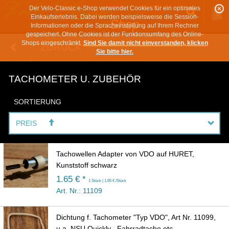
Der Velo-Classic e-Shop verwendet Cookies für ein optimales
Einkaufserlebnis. Dabei werden beispielsweise die Session-
Informationen oder die Spracheinstellung auf Ihrem Rechner
gespeichert. Ohne Cookies ist der Funktionsumfang des Online-
Shops eingeschränkt.
Sind Sie damit nicht einverstanden, klicken
ZURÜCK
Sie bitte hier.
TACHOMETER U. ZUBEHÖR
SORTIERUNG
PREIS
Tachowellen Adapter von VDO auf HURET,
Kunststoff schwarz
1.65 € *
1 Stück | 1.65 € /Stück
Art. Nr.: 11109
Dichtung f. Tachometer "Typ VDO", Art Nr. 11099,
u.a. NSU Quickly , Fahrradtacho etc.