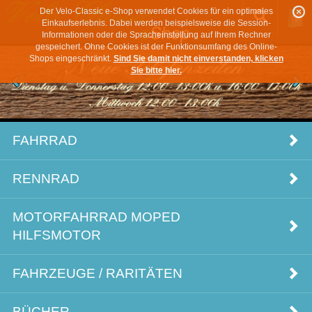
Der Velo-Classic e-Shop verwendet Cookies für ein optimales
Einkaufserlebnis. Dabei werden beispielsweise die Session-
Informationen oder die Spracheinstellung auf Ihrem Rechner
gespeichert. Ohne Cookies ist der Funktionsumfang des Online-
Shops eingeschränkt.
Sind Sie damit nicht einverstanden, klicken
Sie bitte hier.
FAHRRAD
RENNRAD
MOTORFAHRRAD MOPED
HILFSMOTOR
FAHRZEUGE / RARITÄTEN
BÜCHER