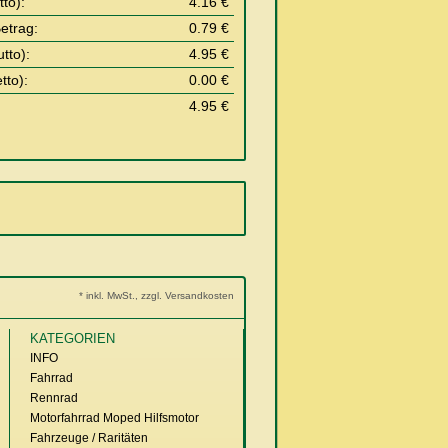
to):
4.16 €
etrag:
0.79 €
tto):
4.95 €
tto):
0.00 €
4.95 €
* inkl. MwSt., zzgl. Versandkosten
KATEGORIEN
INFO
Fahrrad
Rennrad
Motorfahrrad Moped Hilfsmotor
Fahrzeuge / Raritäten