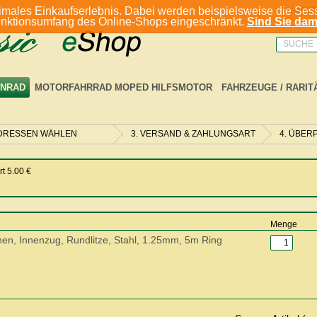
imales Einkaufserlebnis. Dabei werden beispielsweise die Sess
ANMELD
unktionsumfang des Online-Shops eingeschränkt.
Sind Sie dami
SUCHE
NRAD
MOTORFAHRRAD MOPED HILFSMOTOR
FAHRZEUGE / RARIT
ADRESSEN WÄHLEN
3. VERSAND & ZAHLUNGSART
4. ÜBER
t 5.00 €
Menge
en, Innenzug, Rundlitze, Stahl, 1.25mm, 5m Ring