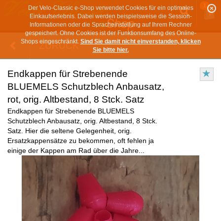
1
Der Velo-Classic e-Shop verwendet Cookies für ein optimales
Einkaufserlebnis. Dabei werden beispielsweise die Session-
Informationen oder die Spracheinstellung auf Ihrem Rechner
gespeichert. Ohne Cookies ist der Funktionsumfang des Online-
Shops eingeschränkt.
Sind Sie damit nicht einverstanden, klicken
ZURÜCK
Sie bitte hier.
Endkappen für Strebenende
BLUEMELS Schutzblech Anbausatz,
rot, orig. Altbestand, 8 Stck. Satz
Endkappen für Strebenende BLUEMELS
Schutzblech Anbausatz, orig. Altbestand, 8 Stck.
Satz. Hier die seltene Gelegenheit, orig.
Ersatzkappensätze zu bekommen, oft fehlen ja
einige der Kappen am Rad über die Jahre...