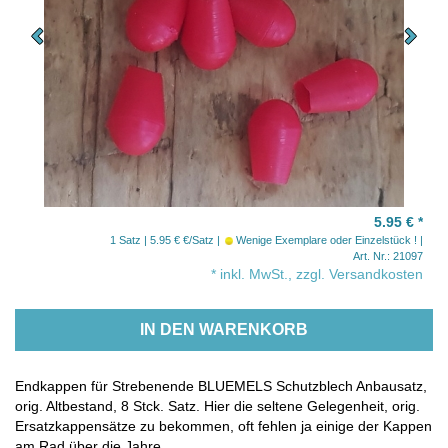
5.95 €
*
1 Satz | 5.95 € €/Satz
Wenige Exemplare oder Einzelstück !
Art. Nr.: 21097
* inkl. MwSt., zzgl. Versandkosten
IN DEN WARENKORB
Endkappen für Strebenende BLUEMELS Schutzblech Anbausatz,
orig. Altbestand, 8 Stck. Satz. Hier die seltene Gelegenheit, orig.
Ersatzkappensätze zu bekommen, oft fehlen ja einige der Kappen
am Rad über die Jahre...