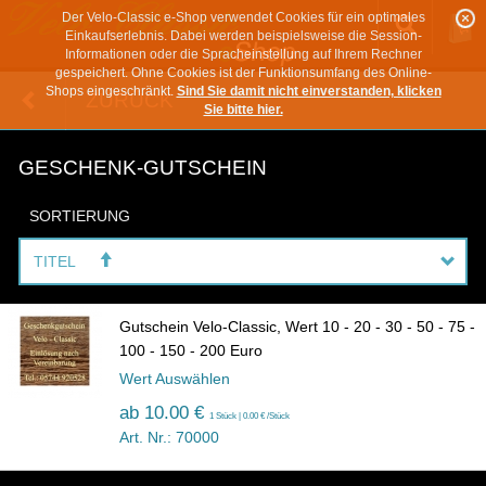
Der Velo-Classic e-Shop verwendet Cookies für ein optimales
Einkaufserlebnis. Dabei werden beispielsweise die Session-
Informationen oder die Spracheinstellung auf Ihrem Rechner
gespeichert. Ohne Cookies ist der Funktionsumfang des Online-
Shops eingeschränkt.
Sind Sie damit nicht einverstanden, klicken
ZURÜCK
Sie bitte hier.
GESCHENK-GUTSCHEIN
SORTIERUNG
TITEL
Gutschein Velo-Classic, Wert 10 - 20 - 30 - 50 - 75 -
100 - 150 - 200 Euro
Wert Auswählen
ab
10.00 €
1 Stück | 0.00 € /Stück
Art. Nr.: 70000