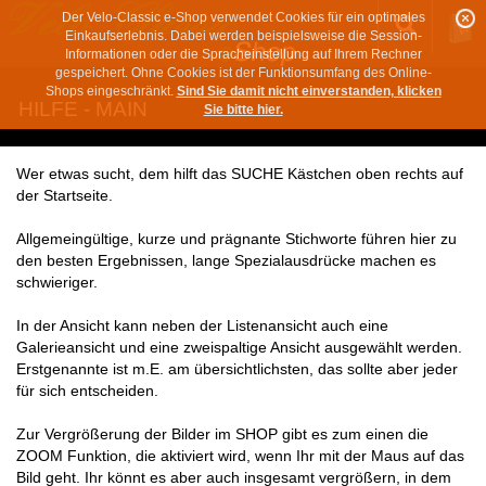
Der Velo-Classic e-Shop verwendet Cookies für ein optimales
Einkaufserlebnis. Dabei werden beispielsweise die Session-
Informationen oder die Spracheinstellung auf Ihrem Rechner
gespeichert. Ohne Cookies ist der Funktionsumfang des Online-
Shops eingeschränkt.
Sind Sie damit nicht einverstanden, klicken
HILFE - MAIN
Sie bitte hier.
Wer etwas sucht, dem hilft das SUCHE Kästchen oben rechts auf
der Startseite.
Allgemeingültige, kurze und prägnante Stichworte führen hier zu
den besten Ergebnissen, lange Spezialausdrücke machen es
schwieriger.
In der Ansicht kann neben der Listenansicht auch eine
Galerieansicht und eine zweispaltige Ansicht ausgewählt werden.
Erstgenannte ist m.E. am übersichtlichsten, das sollte aber jeder
für sich entscheiden.
Zur Vergrößerung der Bilder im SHOP gibt es zum einen die
ZOOM Funktion, die aktiviert wird, wenn Ihr mit der Maus auf das
Bild geht. Ihr könnt es aber auch insgesamt vergrößern, in dem