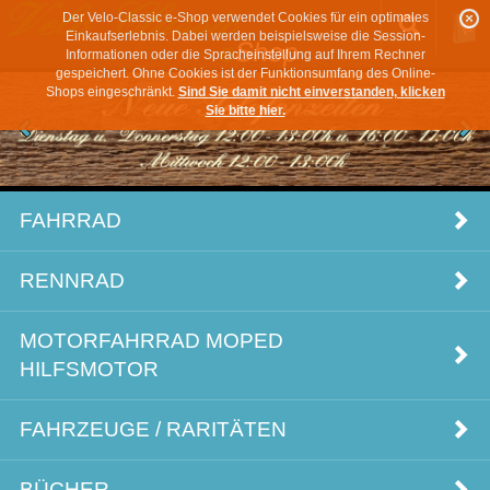
Der Velo-Classic e-Shop verwendet Cookies für ein optimales
Einkaufserlebnis. Dabei werden beispielsweise die Session-
Informationen oder die Spracheinstellung auf Ihrem Rechner
gespeichert. Ohne Cookies ist der Funktionsumfang des Online-
Shops eingeschränkt.
Sind Sie damit nicht einverstanden, klicken
Sie bitte hier.
FAHRRAD
RENNRAD
MOTORFAHRRAD MOPED
HILFSMOTOR
FAHRZEUGE / RARITÄTEN
BÜCHER