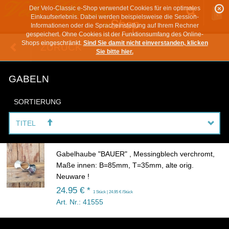
Der Velo-Classic e-Shop verwendet Cookies für ein optimales
Einkaufserlebnis. Dabei werden beispielsweise die Session-
Informationen oder die Spracheinstellung auf Ihrem Rechner
gespeichert. Ohne Cookies ist der Funktionsumfang des Online-
Shops eingeschränkt.
Sind Sie damit nicht einverstanden, klicken
ZURÜCK
Sie bitte hier.
GABELN
SORTIERUNG
TITEL
Gabelhaube "BAUER" , Messingblech verchromt,
Maße innen: B=85mm, T=35mm, alte orig.
Neuware !
24.95 € *
1 Stück | 24.95 € /Stück
Art. Nr.: 41555