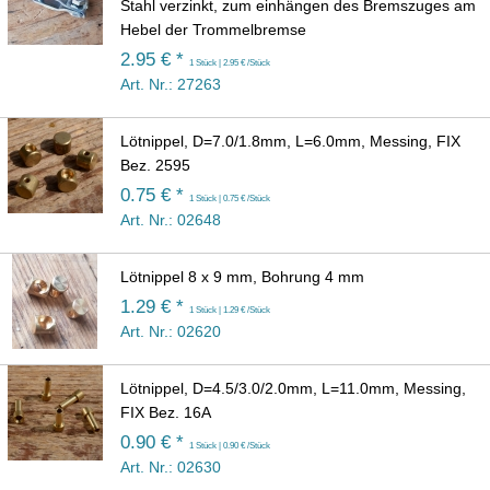
Stahl verzinkt, zum einhängen des Bremszuges am
Hebel der Trommelbremse
2.95 € *
1 Stück | 2.95 € /Stück
Art. Nr.: 27263
Lötnippel, D=7.0/1.8mm, L=6.0mm, Messing, FIX
Bez. 2595
0.75 € *
1 Stück | 0.75 € /Stück
Art. Nr.: 02648
Lötnippel 8 x 9 mm, Bohrung 4 mm
1.29 € *
1 Stück | 1.29 € /Stück
Art. Nr.: 02620
Lötnippel, D=4.5/3.0/2.0mm, L=11.0mm, Messing,
FIX Bez. 16A
0.90 € *
1 Stück | 0.90 € /Stück
Art. Nr.: 02630