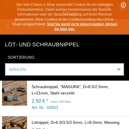
Der Velo-Classic e-Shop verwendet Cookies für ein optimales
Einkaufserlebnis. Dabei werden beispielsweise die Session-
Informationen oder die Spracheinstellung auf Ihrem Rechner
gespeichert. Ohne Cookies ist der Funktionsumfang des Online-
Shops eingeschränkt.
Sind Sie damit nicht einverstanden, klicken
ZURÜCK
Sie bitte hier.
LÖT- UND SCHRAUBNIPPEL
SORTIERUNG
WÄHLEN
Schraubnippel, "MAGURA", D=8.0/2.5mm,
L=21mm, Stahl verzinkt
2.50 € *
1 Stück | 2.50 € /Stück
Art. Nr.: 02653
Lötnippel, D=6.0/3.5/2.6mm, L=8.0mm, Messing