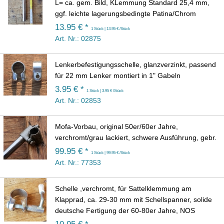
L= ca. gem. Bild, KLemmung Standard 25,4 mm,
ggf. leichte lagerungsbedingte Patina/Chrom
13.95 € *
1 Stück | 13.95 € /Stück
Art. Nr.: 02875
Lenkerbefestigungsschelle, glanzverzinkt, passend
für 22 mm Lenker montiert in 1" Gabeln
3.95 € *
1 Stück | 3.95 € /Stück
Art. Nr.: 02853
Mofa-Vorbau, original 50er/60er Jahre,
verchromt/grau lackiert, schwere Ausführung, gebr.
99.95 € *
1 Stück | 99.95 € /Stück
Art. Nr.: 77353
Schelle ,verchromt, für Sattelklemmung am
Klapprad, ca. 29-30 mm mit Schellspanner, solide
deutsche Fertigung der 60-80er Jahre, NOS