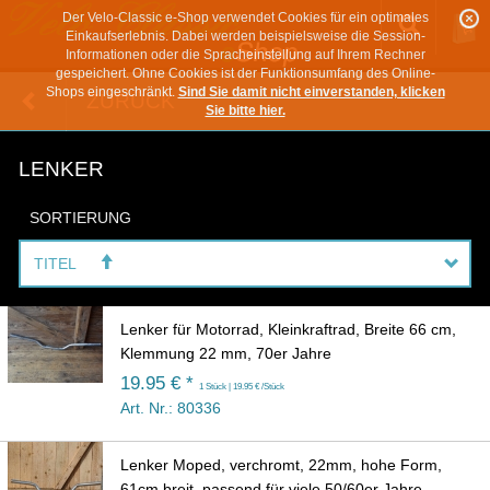
Der Velo-Classic e-Shop verwendet Cookies für ein optimales
Einkaufserlebnis. Dabei werden beispielsweise die Session-
Informationen oder die Spracheinstellung auf Ihrem Rechner
gespeichert. Ohne Cookies ist der Funktionsumfang des Online-
Shops eingeschränkt.
Sind Sie damit nicht einverstanden, klicken
ZURÜCK
Sie bitte hier.
LENKER
SORTIERUNG
TITEL
Lenker für Motorrad, Kleinkraftrad, Breite 66 cm,
Klemmung 22 mm, 70er Jahre
19.95 € *
1 Stück | 19.95 € /Stück
Art. Nr.: 80336
Lenker Moped, verchromt, 22mm, hohe Form,
61cm breit, passend für viele 50/60er Jahre