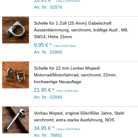
10.95 € *
1 Stück | 10.95 € /Stück
Art. Nr.: 02876
Schelle für 1 Zoll (25.4mm) Gabelschaft
Aussenklemmung, verchromt, kräftige Ausf., M8,
SW14, Höhe 15mm
9.95 € *
1 Stück | 9.95 € /Stück
Art. Nr.: 02865
Schelle für 22 mm Lenker Moped/
Motorrad/Motorfahrrad, verchromt, 22mm,
hochwertige Neuauflage
21.95 € *
1 Paar | 21.95 € /Paar
Art. Nr.: 02846
Vorbau Moped, original 50er/60er Jahre, Stahl
verchromt, extra starke Ausführung, NOS
34.95 € *
1 Stück | 34.95 € /Stück
Art. Nr.: 78892