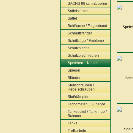
SACHS 98 ccm Zubehör
Sattelstützen
Sättel
Schläuche / Felgenband
Schmutzfänger
Schriftzüge / Embleme
Schutzbleche
Schutzblechfiguren
Speichen + Nippel
Spiegel
Ständer
Stellschrauben /
Hebelschrauben
Stoßdämpfer
Tachometer u. Zubehör
Tankdeckel / Tankringe /
Schoner
Tanks
Tretkurbeln