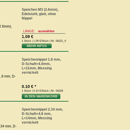
Speichen M3 (2.6mm),
Edelstahl, glatt, ohne
Nippel
LÄNGE:
auswählen
1.09 €
1 Stück | 1.09 €/Stück | Nr. 04221_V
MEHR INFOS
Speichennippel 1.8 mm,
D-Schaft=4.0mm,
L=11mm, Messing
vernickelt
0.10 € *
1 Stück | 0.10 €/Stück | Nr. 04228
IN DEN WARENKORB
Speichennippel 2.34 mm,
D-Schaft=4.8 mm,
L=14mm, Messing
vernickelt