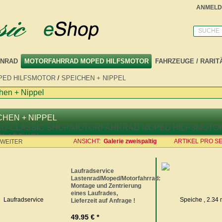
ANMELD
SUCHE
NRAD
MOTORFAHRRAD MOPED HILFSMOTOR
FAHRZEUGE / RARIT
ED HILFSMOTOR
/
SPEICHEN + NIPPEL
hen + Nippel
CHEN + NIPPEL
ANSICHT:
Galerie zweispaltig
ARTIKEL PRO SE
WEITER
Laufradservice
Lastenrad/Moped/Motorfahrrad:
Montage und Zentrierung
eines Laufrades,
Lieferzeit auf Anfrage !
49.95 € *