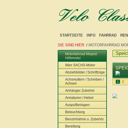
STARTSEITE
INFO
FAHRRAD
REN
SIE SIND HIER:
/
MOTORFAHRRAD MOP
Speic
Motorfahrrad Moped
Hilfsmotor
98er SACHS-Motor
SPEI
Abziehbilder / Schriftzüge
Achsmuttern / Scheiben /
1
2
Achsen
Anhänger Zubehör
Armaturen / Hebel
Auspuffanlagen
Beleuchtung
Benzinhähne u. Zubehör
Bereifung