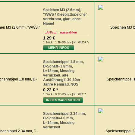
Speichen M3 (2.6mm),
"WWS / Kleeblattspeiche",
verchromt, glatt, ohne
Nippel
LÄNGE:
auswählen
1.29 €
1 Stück | 1.29 €/Stück | Nr. 04209_V
MEHR INFOS
Speichennippel 1.8 mm,
D-Schaft=3,8mm,
L=18mm, Messing
vernickelt, alte
Ausführung f. 30-60er
Jahre Rennrad, NOS
0.22 € *
1 Stück | 0.22 €/Stück | Nr. 04237
IN DEN WARENKORB
Speichennippel 2.34 mm,
D-Schaft=4.0 mm,
L=14mm, Messing
vernickelt