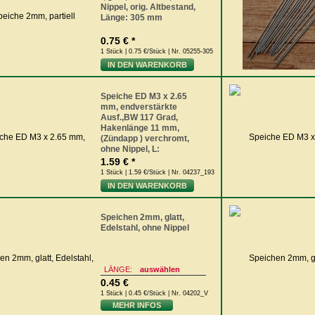
Nippel, orig. Altbestand,
Länge: 305 mm
0.75 € *
1 Stück | 0.75 €/Stück | Nr. 05255-305
IN DEN WARENKORB
Speiche ED M3 x 2.65
mm, endverstärkte
Ausf.,BW 117 Grad,
Hakenlänge 11 mm,
(Zündapp ) verchromt,
ohne Nippel, L:
1.59 € *
1 Stück | 1.59 €/Stück | Nr. 04237_193
IN DEN WARENKORB
Speichen 2mm, glatt,
Edelstahl, ohne Nippel
LÄNGE:
auswählen
0.45 €
1 Stück | 0.45 €/Stück | Nr. 04202_V
MEHR INFOS