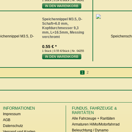
1 Stück | 0.24 €/Stück | Nr. 04241
IN DEN WARENKORB
Speichennippel M3.5, D-
Schaft=6.0 mm,
Kopfdurchmesser 9,3
mm, L=16.5mm, Messing
verchromt
0.55 € *
1 Stück | 0.55 €/Stück | Nr. 04255
IN DEN WARENKORB
1
2
INFORMATIONEN
FUNDUS, FAHRZEUGE &
RARITÄTEN
Impressum
Alle Fahrzeuge + Raritäten
AGB
Armaturen HiMo/Motorfahrrad
Datenschutz
Beleuchtung / Dynamo
Versand und Kosten