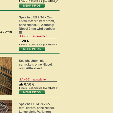
1 Stück | 0.99 €/Stück | Nr. 04203_V
MEHR INFOS
Speiche , ED 2.34 x 2mm,
endverstärkt, verchromt,
ohne Nippel, !!! Achtung:
Nippel 2mm wird benötigt
!!!
LÄNGE:
auswählen
1.29 €
1 Stück | 1.29 €/Stück | Nr. 04204_V
MEHR INFOS
Speiche 2mm, glatt,
vernickelt, ohne Nippel,
orig. Altbestand
LÄNGE:
auswählen
ab
0.50 €
1 Stück | 0.45 €/Stück | Nr. 04200_V
MEHR INFOS
Speiche ED M3 x 2.65
mm, chrom, ohne Nippel,
Länge siehe Varianten