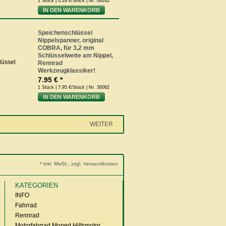
1 Stück | 0.29 €/Stück | Nr. 04242
IN DEN WARENKORB
Speichenschlüssel
Nippelspanner, original
COBRA, für 3,2 mm
Schlüsselweite am Nippel,
Rennrad
Werkzeugklassiker!
7.95 € *
1 Stück | 7.95 €/Stück | Nr. 30062
IN DEN WARENKORB
WEITER
* inkl. MwSt., zzgl. Versandkosten
KATEGORIEN
INFO
Fahrrad
Rennrad
Motorfahrrad Moped Hilfsmotor