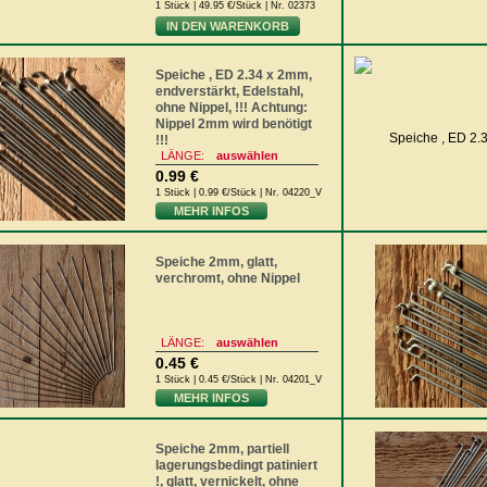
1 Stück | 49.95 €/Stück | Nr. 02373
IN DEN WARENKORB
Speiche , ED 2.34 x 2mm,
endverstärkt, Edelstahl,
ohne Nippel, !!! Achtung:
Nippel 2mm wird benötigt
!!!
LÄNGE:
auswählen
0.99 €
1 Stück | 0.99 €/Stück | Nr. 04220_V
MEHR INFOS
Speiche 2mm, glatt,
verchromt, ohne Nippel
LÄNGE:
auswählen
0.45 €
1 Stück | 0.45 €/Stück | Nr. 04201_V
MEHR INFOS
Speiche 2mm, partiell
lagerungsbedingt patiniert
!, glatt, vernickelt, ohne