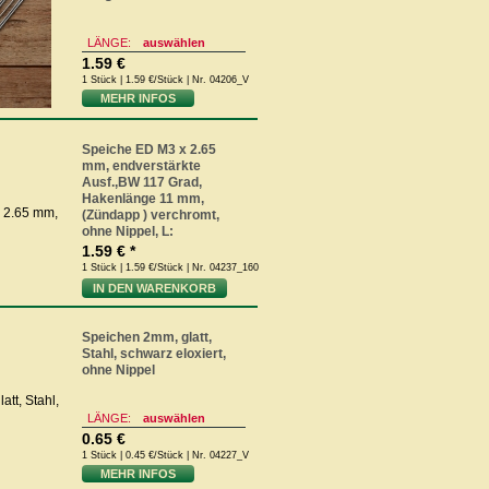
LÄNGE:
auswählen
1.59 €
1 Stück | 1.59 €/Stück | Nr. 04206_V
MEHR INFOS
Speiche ED M3 x 2.65
mm, endverstärkte
Ausf.,BW 117 Grad,
Hakenlänge 11 mm,
(Zündapp ) verchromt,
ohne Nippel, L:
1.59 € *
1 Stück | 1.59 €/Stück | Nr. 04237_160
IN DEN WARENKORB
Speichen 2mm, glatt,
Stahl, schwarz eloxiert,
ohne Nippel
LÄNGE:
auswählen
0.65 €
1 Stück | 0.45 €/Stück | Nr. 04227_V
MEHR INFOS