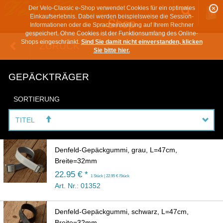
Der Velo-Classic e-Shop verwendet Cookies für ein optimales
Einkaufserlebnis. Dabei werden beispielsweise die Session-
Informationen oder die Spracheinstellung auf Ihrem Rechner
gespeichert. Ohne Cookies ist der Funktionsumfang des Online-
Shops eingeschränkt.
Sind Sie damit nicht einverstanden, klicken
ZURÜCK
Sie bitte hier.
GEPÄCKTRÄGER
SORTIERUNG
TITEL
Denfeld-Gepäckgummi, grau, L=47cm,
Breite=32mm
22.95 € *
1 Stück | 22.95 € /Stück
Art. Nr.: 01352
Denfeld-Gepäckgummi, schwarz, L=47cm,
Breite=32mm