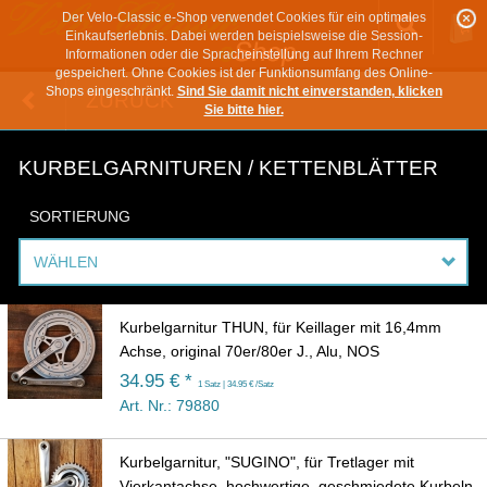
Der Velo-Classic e-Shop verwendet Cookies für ein optimales
Einkaufserlebnis. Dabei werden beispielsweise die Session-
Informationen oder die Spracheinstellung auf Ihrem Rechner
gespeichert. Ohne Cookies ist der Funktionsumfang des Online-
Shops eingeschränkt.
Sind Sie damit nicht einverstanden, klicken
ZURÜCK
Sie bitte hier.
KURBELGARNITUREN / KETTENBLÄTTER
SORTIERUNG
WÄHLEN
Kurbelgarnitur THUN, für Keillager mit 16,4mm
Achse, original 70er/80er J., Alu, NOS
34.95 € *
1 Satz | 34.95 € /Satz
Art. Nr.: 79880
Kurbelgarnitur, "SUGINO", für Tretlager mit
Vierkantachse, hochwertige, geschmiedete Kurbeln