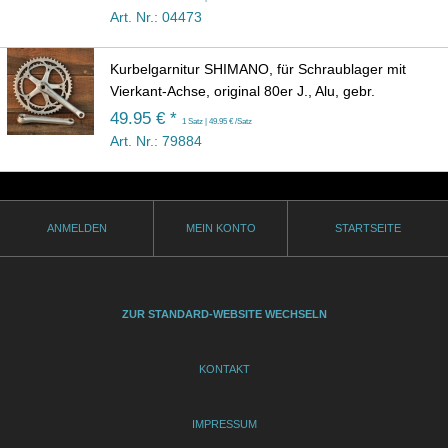
Art. Nr.: 04473
Kurbelgarnitur SHIMANO, für Schraublager mit
Vierkant-Achse, original 80er J., Alu, gebr.
49.95 € *
1 Satz | 49.95 € /Satz
Art. Nr.: 79884
ANMELDEN
MEIN KONTO
STARTSEITE
ZUR STANDARD-WEBSITE WECHSELN
KONTAKT
IMPRESSUM