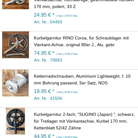
170 mm, poliert, 33 Z.
24.95 € *
1 Satz | 24.95 € /Satz
Art. Nr.: 04469
Kurbelgarnitur RINO Corsa, für Schraublager mit
Vierkant-Achse, original 80er J., Alu, gebr.
74.95 € *
1 Satz | 74.95 € /Satz
Art. Nr.: 79883
Kettenradschrauben, Aluminium Lightweight, f. 10
mm Bohrung passend, 5er Satz, NOS
19.95 € *
1 Satz | 19.95 € /Satz
Art. Nr.: 41506
Kurbelgarnitur 2-fach, "SUGINO (Japan) ", schwarz,
für Tretlager mit Vierkantachse, Kurbel 170 mm,
Kettenblatt 52/42 Zähne
44.95 € *
1 Satz | 44.95 € /Satz