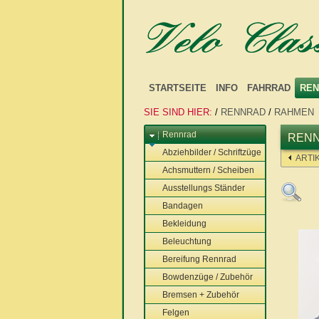
STARTSEITE
INFO
FAHRRAD
REN
SIE SIND HIER:
/
RENNRAD
/
RAHMEN
Rennrad
RENNR
Abziehbilder / Schriftzüge
ARTI
Achsmuttern / Scheiben
Ausstellungs Ständer
Bandagen
Bekleidung
Beleuchtung
Bereifung Rennrad
Bowdenzüge / Zubehör
Bremsen + Zubehör
Felgen