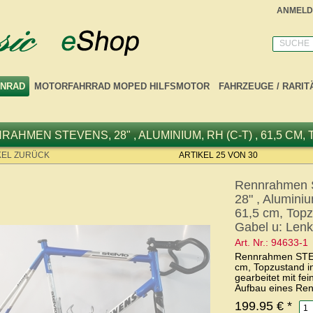
ANMELD
SUCHE
NRAD
MOTORFAHRRAD MOPED HILFSMOTOR
FAHRZEUGE / RARIT
AHMEN STEVENS, 28" , ALUMINIUM, RH (C-T) , 61,5 CM,
KEL ZURÜCK
ARTIKEL 25 VON 30
Rennrahmen
28" , Aluminiu
61,5 cm, Topz
Gabel u: Lenk
Art. Nr.: 94633-1
Rennrahmen STEVE
cm, Topzustand in
gearbeitet mit fe
Aufbau eines Re
199.95 €
*