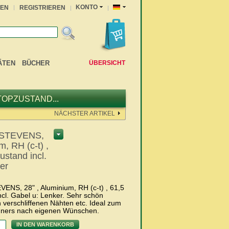
KONTO
EN
REGISTRIEREN
ÄTEN
BÜCHER
ÜBERSICHT
 TOPZUSTAND...
NÄCHSTER ARTIKEL
 STEVENS,
m, RH (c-t) ,
ustand incl.
er
NS, 28" , Aluminium, RH (c-t) , 61,5
cl. Gabel u: Lenker. Sehr schön
in verschliffenen Nähten etc. Ideal zum
nners nach eigenen Wünschen.
IN DEN WARENKORB