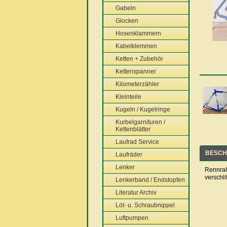
Gabeln
Glocken
Hosenklammern
Kabelklemmen
Ketten + Zubehör
Kettenspanner
Kilometerzähler
Kleinteile
Kugeln / Kugelringe
Kurbelgarnituren /
Kettenblätter
Laufrad Service
BESCH
Laufräder
Lenker
Rennrah
verschl
Lenkerband / Endstopfen
Literatur Archiv
Löt- u. Schraubnippel
Luftpumpen