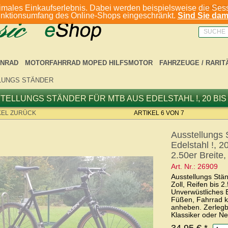
imales Einkaufserlebnis. Dabei werden beispielsweise die Sess
ANMELD
unktionsumfang des Online-Shops eingeschränkt.
Sind Sie dami
SUCHE
NRAD
MOTORFAHRRAD MOPED HILFSMOTOR
FAHRZEUGE / RARIT
LUNGS STÄNDER
TELLUNGS STÄNDER FÜR MTB AUS EDELSTAHL !, 20 BIS 29
KEL ZURÜCK
ARTIKEL 6 VON 7
Ausstellungs 
Edelstahl !, 20
2.50er Breite,
Art. Nr.: 26909
Ausstellungs Stän
Zoll, Reifen bis 2
Unverwüstliches E
Füßen, Fahrrad k
anheben. Zerlegba
Klassiker oder Ne