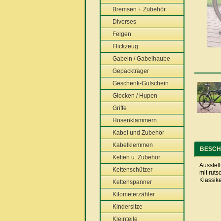
Bremsen + Zubehör
Diverses
Felgen
Flickzeug
Gabeln / Gabelhaube
Gepäckträger
Geschenk-Gutschein
Glocken / Hupen
Griffe
Hosenklammern
Kabel und Zubehör
Kabelklemmen
BESCH
Ketten u. Zubehör
Ausstell
Kettenschützer
mit ruts
Klassik
Kettenspanner
Kilometerzähler
Kindersitze
Kleinteile