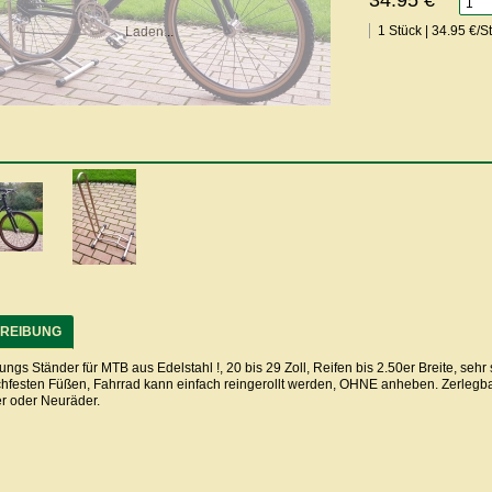
34.95 €
*
1 Stück | 34.95 €/
Laden...
REIBUNG
ungs Ständer für MTB aus Edelstahl !, 20 bis 29 Zoll, Reifen bis 2.50er Breite, seh
chfesten Füßen, Fahrrad kann einfach reingerollt werden, OHNE anheben. Zerlegbar 
er oder Neuräder.