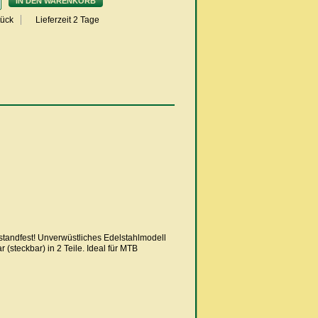
IN DEN WARENKORB
Stück
Lieferzeit 2 Tage
r standfest! Unverwüstliches Edelstahlmodell
(steckbar) in 2 Teile. Ideal für MTB