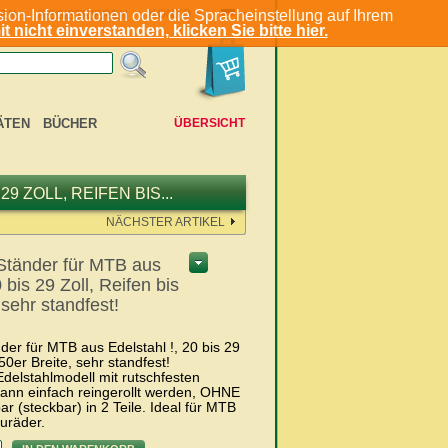
ion-Informationen oder die Spracheinstellung auf Ihrem
KONTO
EN
REGISTRIEREN
t nicht einverstanden, klicken Sie bitte hier.
ÄTEN
BÜCHER
ÜBERSICHT
 ZOLL, REIFEN BIS...
NÄCHSTER ARTIKEL
Ständer für MTB aus
 bis 29 Zoll, Reifen bis
 sehr standfest!
der für MTB aus Edelstahl !, 20 bis 29
.50er Breite, sehr standfest!
delstahlmodell mit rutschfesten
ann einfach reingerollt werden, OHNE
r (steckbar) in 2 Teile. Ideal für MTB
uräder.