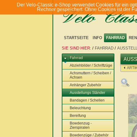
Der Velo-Classic e-Shop verwendet Cookies für ein opt
Rechner gespeichert. Ohne Cookies ist der F
STARTSEITE
INFO
FAHRRAD
REN
SIE SIND HIER:
/
FAHRRAD
/
AUSSTEL
Fahrrad
AUSS
Abziehbilder / Schriftzüge
ARTI
Achsmuttern / Scheiben /
Achsen
Anhänger Zubehör
Ausstellungs Ständer
Bandagen / Schellen
Beleuchtung
Bereifung
Bowdenzug -
Zierspiralen
Bowdenzüge / Zubehör