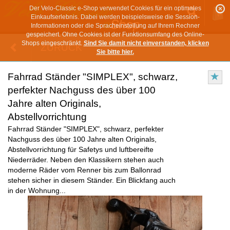
Der Velo-Classic e-Shop verwendet Cookies für ein optimales
Einkaufserlebnis. Dabei werden beispielsweise die Session-
Informationen oder die Spracheinstellung auf Ihrem Rechner
gespeichert. Ohne Cookies ist der Funktionsumfang des Online-
Shops eingeschränkt.
Sind Sie damit nicht einverstanden, klicken
ZURÜCK
Sie bitte hier.
Fahrrad Ständer "SIMPLEX", schwarz,
perfekter Nachguss des über 100
Jahre alten Originals,
Abstellvorrichtung
Fahrrad Ständer "SIMPLEX", schwarz, perfekter
Nachguss des über 100 Jahre alten Originals,
Abstellvorrichtung für Safetys und luftbereifte
Niederräder. Neben den Klassikern stehen auch
moderne Räder vom Renner bis zum Ballonrad
stehen sicher in diesem Ständer. Ein Blickfang auch
in der Wohnung...