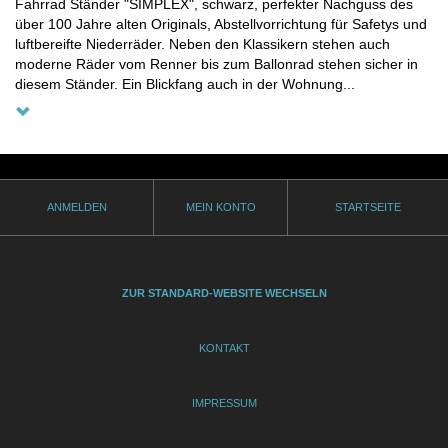
Fahrrad Ständer "SIMPLEX", schwarz, perfekter Nachguss des
über 100 Jahre alten Originals, Abstellvorrichtung für Safetys und
luftbereifte Niederräder. Neben den Klassikern stehen auch
moderne Räder vom Renner bis zum Ballonrad stehen sicher in
diesem Ständer. Ein Blickfang auch in der Wohnung...
ANMELDEN
MEIN KONTO
STARTSEITE
ZUR STANDARD-WEBSITE WECHSELN
KONTAKT
IMPRESSUM