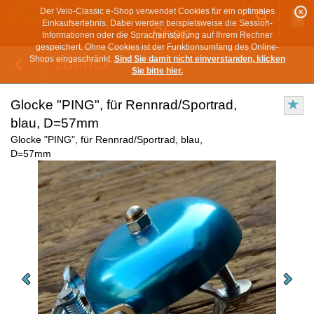
Der Velo-Classic e-Shop verwendet Cookies für ein optimales
Einkaufserlebnis. Dabei werden beispielsweise die Session-
Informationen oder die Spracheinstellung auf Ihrem Rechner
gespeichert. Ohne Cookies ist der Funktionsumfang des Online-
Shops eingeschränkt.
Sind Sie damit nicht einverstanden, klicken
ZURÜCK
Sie bitte hier.
Glocke "PING", für Rennrad/Sportrad,
blau, D=57mm
Glocke "PING", für Rennrad/Sportrad, blau,
D=57mm