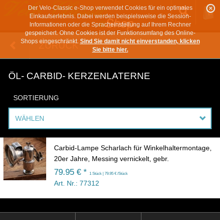
Der Velo-Classic e-Shop verwendet Cookies für ein optimales
Einkaufserlebnis. Dabei werden beispielsweise die Session-
Informationen oder die Spracheinstellung auf Ihrem Rechner
gespeichert. Ohne Cookies ist der Funktionsumfang des Online-
Shops eingeschränkt.
Sind Sie damit nicht einverstanden, klicken
ZURÜCK
Sie bitte hier.
ÖL- CARBID- KERZENLATERNE
SORTIERUNG
WÄHLEN
Carbid-Lampe Scharlach für Winkelhaltermontage,
20er Jahre, Messing vernickelt, gebr.
79.95 € *
1 Stück | 79.95 € /Stück
Art. Nr.: 77312