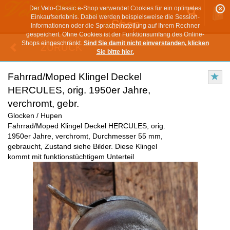
Der Velo-Classic e-Shop verwendet Cookies für ein optimales
Einkaufserlebnis. Dabei werden beispielsweise die Session-
Informationen oder die Spracheinstellung auf Ihrem Rechner
gespeichert. Ohne Cookies ist der Funktionsumfang des Online-
Shops eingeschränkt.
Sind Sie damit nicht einverstanden, klicken
ZURÜCK
Sie bitte hier.
Fahrrad/Moped Klingel Deckel
HERCULES, orig. 1950er Jahre,
verchromt, gebr.
Glocken / Hupen
Fahrrad/Moped Klingel Deckel HERCULES, orig.
1950er Jahre, verchromt, Durchmesser 55 mm,
gebraucht, Zustand siehe Bilder. Diese Klingel
kommt mit funktionstüchtigem Unterteil