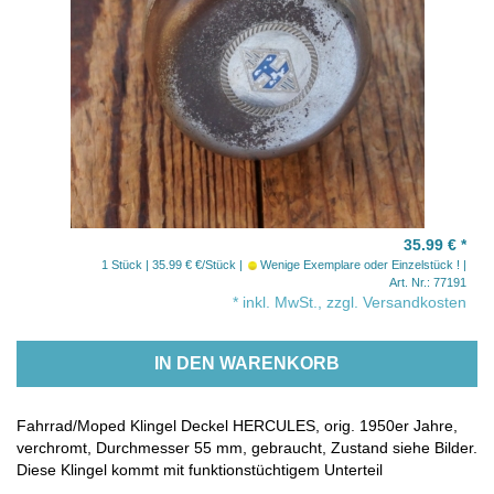
35.99 €
*
1 Stück | 35.99 € €/Stück
Wenige Exemplare oder Einzelstück !
Art. Nr.: 77191
* inkl. MwSt., zzgl. Versandkosten
IN DEN WARENKORB
Fahrrad/Moped Klingel Deckel HERCULES, orig. 1950er Jahre,
verchromt, Durchmesser 55 mm, gebraucht, Zustand siehe Bilder.
Diese Klingel kommt mit funktionstüchtigem Unterteil