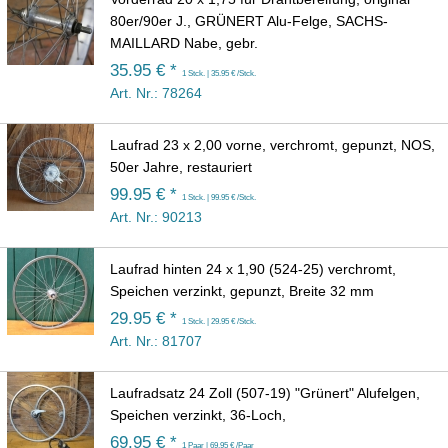
80er/90er J., GRÜNERT Alu-Felge, SACHS-
MAILLARD Nabe, gebr.
35.95 € *
1 Stck. | 35.95 € /Stck.
Art. Nr.: 78264
Laufrad 23 x 2,00 vorne, verchromt, gepunzt, NOS,
50er Jahre, restauriert
99.95 € *
1 Stck. | 99.95 € /Stck.
Art. Nr.: 90213
Laufrad hinten 24 x 1,90 (524-25) verchromt,
Speichen verzinkt, gepunzt, Breite 32 mm
29.95 € *
1 Stck. | 29.95 € /Stck.
Art. Nr.: 81707
Laufradsatz 24 Zoll (507-19) "Grünert" Alufelgen,
Speichen verzinkt, 36-Loch,
69.95 € *
1 Paar | 69.95 € /Paar