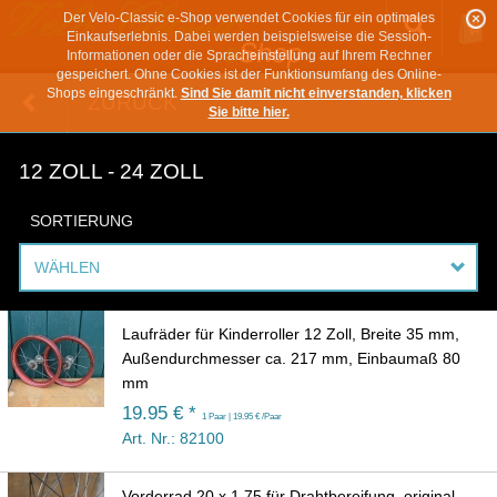
Der Velo-Classic e-Shop verwendet Cookies für ein optimales
Einkaufserlebnis. Dabei werden beispielsweise die Session-
Informationen oder die Spracheinstellung auf Ihrem Rechner
gespeichert. Ohne Cookies ist der Funktionsumfang des Online-
Shops eingeschränkt.
Sind Sie damit nicht einverstanden, klicken
ZURÜCK
Sie bitte hier.
12 ZOLL - 24 ZOLL
SORTIERUNG
WÄHLEN
Laufräder für Kinderroller 12 Zoll, Breite 35 mm,
Außendurchmesser ca. 217 mm, Einbaumaß 80
mm
19.95 € *
1 Paar | 19.95 € /Paar
Art. Nr.: 82100
Vorderrad 20 x 1,75 für Drahtbereifung, original