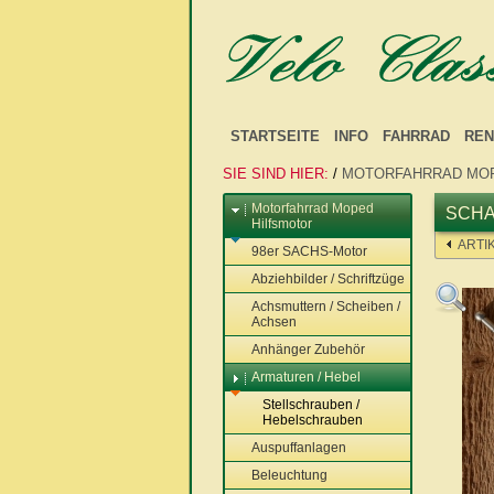
STARTSEITE
INFO
FAHRRAD
REN
SIE SIND HIER:
/
MOTORFAHRRAD MOP
Motorfahrrad Moped
SCHA
Hilfsmotor
ARTI
98er SACHS-Motor
Abziehbilder / Schriftzüge
Achsmuttern / Scheiben /
Achsen
Anhänger Zubehör
Armaturen / Hebel
Stellschrauben /
Hebelschrauben
Auspuffanlagen
Beleuchtung