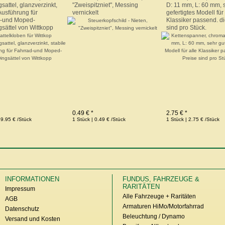
sattel, glanzverzinkt,
"Zweispitzniet", Messing
D: 11 mm, L: 60 mm, 
Ausführung für
vernickelt
gefertigtes Modell für 
d-und Moped-
Klassiker passend. di
sättel von Wittkopp
sind pro Stück.
0.49 € *
2.75 € *
 9.95 € /Stück
1 Stück | 0.49 € /Stück
1 Stück | 2.75 € /Stück
INFORMATIONEN
FUNDUS, FAHRZEUGE &
RARITÄTEN
Impressum
Alle Fahrzeuge + Raritäten
AGB
Armaturen HiMo/Motorfahrrad
Datenschutz
Beleuchtung / Dynamo
Versand und Kosten