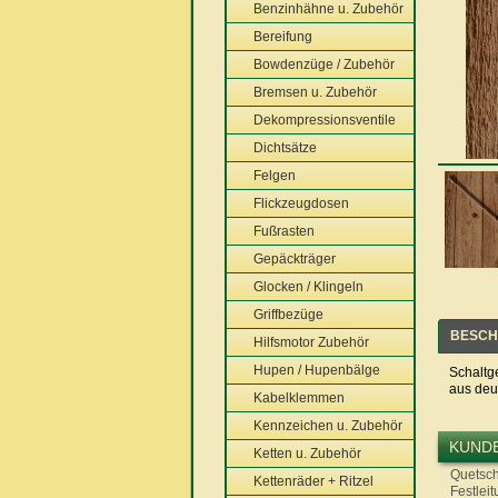
Benzinhähne u. Zubehör
Bereifung
Bowdenzüge / Zubehör
Bremsen u. Zubehör
Dekompressionsventile
Dichtsätze
Felgen
Flickzeugdosen
Fußrasten
Gepäckträger
Glocken / Klingeln
Griffbezüge
BESCH
Hilfsmotor Zubehör
Hupen / Hupenbälge
Schaltg
aus deu
Kabelklemmen
Kennzeichen u. Zubehör
KUNDE
Ketten u. Zubehör
Quetsch
Kettenräder + Ritzel
Festlei