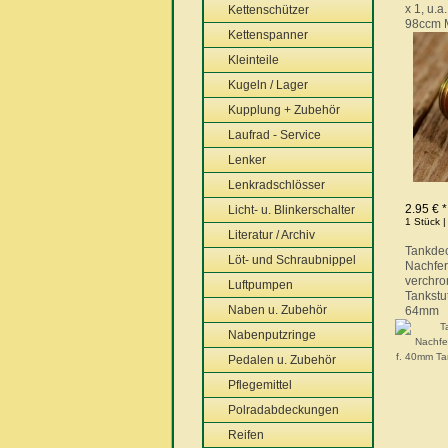
x 1, u.
Kettenschützer
98ccm 
Kettenspanner
Kleinteile
Kugeln / Lager
Kupplung + Zubehör
Laufrad - Service
Lenker
Lenkradschlösser
2.95 € *
Licht- u. Blinkerschalter
1 Stück |
Literatur / Archiv
Tankdec
Löt- und Schraubnippel
Nachfer
verchro
Luftpumpen
Tankstu
Naben u. Zubehör
64mm
Nabenputzringe
Pedalen u. Zubehör
Pflegemittel
Polradabdeckungen
Reifen