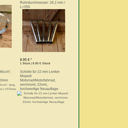
Rohrdurchmesser: 26.2 mm /
L=350
8.95 € *
1 Stück | 8.95 € /Stück
98ccm",
Schelle für 22 mm Lenker
Moped/
70mm
Motorrad/Motorfahrrad,
verchromt, 22mm,
hochwertige Neuauflage