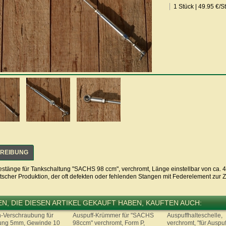
1 Stück | 49.95 €/
REIBUNG
estänge für Tankschaltung "SACHS 98 ccm", verchromt, Länge einstellbar von ca. 
tscher Produktion, der oft defekten oder fehlenden Stangen mit Federelement zur 
N, DIE DIESEN ARTIKEL GEKAUFT HABEN, KAUFTEN AUCH:
-Verschraubung für
Auspuff-Krümmer für "SACHS
Auspuffhalteschelle,
tung 5mm, Gewinde 10
98ccm" verchromt, Form P,
verchromt, "für Auspuf