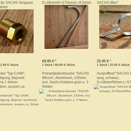
a. für SACHS Vergaser
D=28mm/H=270mm/L=610mm
SACHS 98er"
Motor
69.95 € *
25.95 € *
 2.95 € /Stück
1 Stück | 69.95 € /Stück
1 Stück | 25.95 € /Stück
kel "Typ CAWI",
Polradabdeckhaube "SACHS
Auspufftopf "SACHS 
tigung, Bajonet,
98ccm", Aluminium, 145mm,
lang, schwarz,
mt, f. 40mm
incl. Sachs Emblem grün u. 3
D=28mm/56mm L=5
tzen, aussen ca.
Nieten