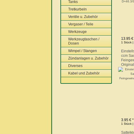
Tanks
Tretkurbeln
Ventile u. Zubehör
Vergaser / Teile
Werkzeuge
13.95 €
Werkzeugtaschen /
1 Stück |
Dosen
Wimpel / Stangen
Einstel
ccm Sac
Zündanlagen u. Zubehör
Feinge
Origina
Diverses
Kabel und Zubehör
3.95 € *
1 Stück |
Sattelkl