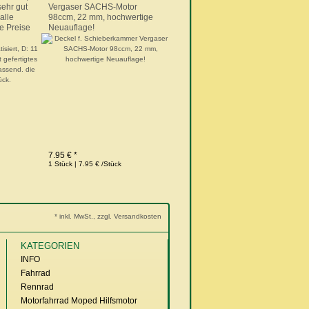
sehr gut
Vergaser SACHS-Motor
alle
98ccm, 22 mm, hochwertige
e Preise
Neuauflage!
7.95 € *
1 Stück | 7.95 € /Stück
* inkl. MwSt., zzgl. Versandkosten
KATEGORIEN
INFO
Fahrrad
Rennrad
Motorfahrrad Moped Hilfsmotor