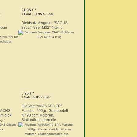
21.95 € *
k
1 Paar | 21.95 € /Paar
Dichtsatz Vergaser "SACHS
8ccm
98ccm 98er M32" 4-teilig
5.95 € *
1 Satz | 5.95 € /Satz
Fließfett "AVIANAT 0 EP",
"SACHS
Flasche, 200gr., Getriebefett
m dick
für 98 ccm Motoren,
Stationärmotoren etc.