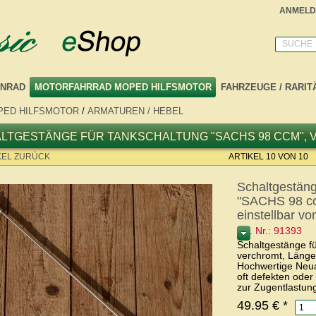
ANMELD
SUCHE
NRAD
MOTORFAHRRAD MOPED HILFSMOTOR
FAHRZEUGE / RARIT
ED HILFSMOTOR
/
ARMATUREN / HEBEL
LTGESTÄNGE FÜR TANKSCHALTUNG "SACHS 98 CCM", V
KEL ZURÜCK
ARTIKEL 10 VON 10
Schaltgestäng
"SACHS 98 cc
einstellbar v
Art. Nr.: 91393
Schaltgestänge f
verchromt, Länge 
Hochwertige Neua
oft defekten ode
zur Zugentlastun
49.95 €
*