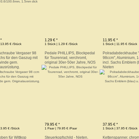
 *
1.29 € *
11.95 € *
 13.95 € /Stück
1 Stück | 1.29 € /Stück
1 Stück | 11.95 € /Stück
lschraube Vergaser 98
Pedale PHILLIPS, Blockpedal
Polradabdeckhaube
hs für den Gaszug mit
für Tourenrad, verchromt,
98ccm", Aluminium, 
winde gem.
original 30er-50er Jahre, NOS
incl. Sachs Emblem (b
lausrüstung.
Nieten
79.95 € *
37.95 € *
 3.95 € /Stück
1 Paar | 79.95 € /Paar
1 Stück | 37.95 € /Stück
oben für Wittkop
Steuerkopfschild - Nieten,
Kettenspanner, chroma