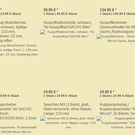
 *
39.95 € *
134.95 € *
 13.95 € /Stück
1 Stück | 39.95 € /Stück
1 Stück | 134.95 € /Stüc
zug Motorfahrrad,
Auspuffhalteschelle, schwarz,
Auspuffkrümmer -
schwarz, ballige
"für Auspufftopf SACHS 98er"
Überwurfmutter für 9
: 133 mm,
Sachs, Aludruckguss
esser: 22 mm,
ig offen
19.95 € *
24.95 € *
 9.95 € /Stück
1 Stück | 19.95 € /Stück
1 Stück | 24.95 € /Stück
ngscheibe
Speichen M3 (2.6mm), glatt,
Kupplungsbelag /
amelle" für SACHS-
Stahl verchromt, ohne Nippel,
Kupplungsscheibe 
8ccm,
Länge: 215 mm
98ccm", D=94mm, 5m
/93.6/100.6mm, 1.5mm