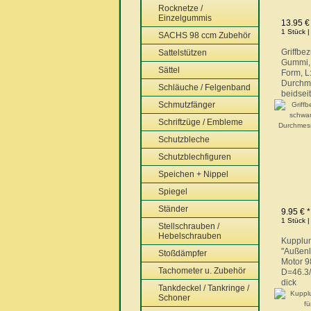
Rocknetze /
Einzelgummis
13.95 €
1 Stück |
SACHS 98 ccm Zubehör
Griffbe
Sattelstützen
Gummi, 
Sättel
Form, L
Durchm
Schläuche / Felgenband
beidseit
Schmutzfänger
Schriftzüge / Embleme
Schutzbleche
Schutzblechfiguren
Speichen + Nippel
Spiegel
Ständer
9.95 € *
1 Stück |
Stellschrauben /
Hebelschrauben
Kupplu
"Außenl
Stoßdämpfer
Motor 9
Tachometer u. Zubehör
D=46.3
dick
Tankdeckel / Tankringe /
Schoner