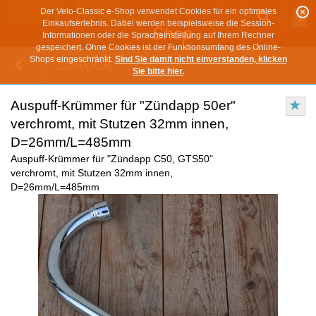
Der Velo-Classic e-Shop verwendet Cookies für ein optimales
Einkaufserlebnis. Dabei werden beispielsweise die Session-
Informationen oder die Spracheinstellung auf Ihrem Rechner
gespeichert. Ohne Cookies ist der Funktionsumfang des Online-
Shops eingeschränkt.
Sind Sie damit nicht einverstanden, klicken
ZURÜCK
Sie bitte hier.
Auspuff-Krümmer für "Zündapp 50er"
verchromt, mit Stutzen 32mm innen,
D=26mm/L=485mm
Auspuff-Krümmer für "Zündapp C50, GTS50"
verchromt, mit Stutzen 32mm innen,
D=26mm/L=485mm