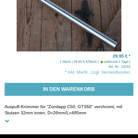
29.95 €
*
1 Stück | 29.95 € €/Stück
Lieferzeit 2 Tage
Art. Nr.: 10243
* inkl. MwSt., zzgl. Versandkosten
IN DEN WARENKORB
Auspuff-Krümmer für "Zündapp C50, GTS50" verchromt, mit
Stutzen 32mm innen, D=26mm/L=485mm