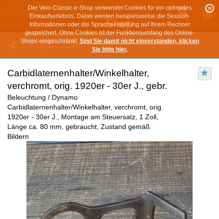
Der Velo-Classic e-Shop verwendet Cookies für ein optimales
Einkaufserlebnis. Dabei werden beispielsweise die Session-
Informationen oder die Spracheinstellung auf Ihrem Rechner
gespeichert. Ohne Cookies ist der Funktionsumfang des Online-
Shops eingeschränkt.
Sind Sie damit nicht einverstanden, klicken
ZURÜCK
Sie bitte hier.
Carbidlaternenhalter/Winkelhalter,
verchromt, orig. 1920er - 30er J., gebr.
Beleuchtung / Dynamo
Carbidlaternenhalter/Winkelhalter, verchromt, orig.
1920er - 30er J., Montage am Steuersatz, 1 Zoll,
Länge ca. 80 mm, gebraucht, Zustand gemäß
Bildern