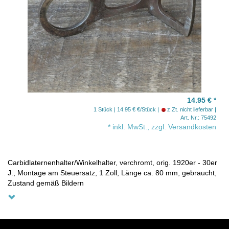
14.95 €
*
1 Stück | 14.95 € €/Stück
z.Zt. nicht lieferbar
Art. Nr.: 75492
* inkl. MwSt., zzgl. Versandkosten
Carbidlaternenhalter/Winkelhalter, verchromt, orig. 1920er - 30er
J., Montage am Steuersatz, 1 Zoll, Länge ca. 80 mm, gebraucht,
Zustand gemäß Bildern