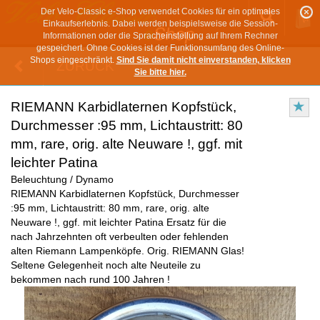
Der Velo-Classic e-Shop verwendet Cookies für ein optimales
Einkaufserlebnis. Dabei werden beispielsweise die Session-
Informationen oder die Spracheinstellung auf Ihrem Rechner
gespeichert. Ohne Cookies ist der Funktionsumfang des Online-
Shops eingeschränkt.
Sind Sie damit nicht einverstanden, klicken
ZURÜCK
Sie bitte hier.
RIEMANN Karbidlaternen Kopfstück,
Durchmesser :95 mm, Lichtaustritt: 80
mm, rare, orig. alte Neuware !, ggf. mit
leichter Patina
Beleuchtung / Dynamo
RIEMANN Karbidlaternen Kopfstück, Durchmesser
:95 mm, Lichtaustritt: 80 mm, rare, orig. alte
Neuware !, ggf. mit leichter Patina Ersatz für die
nach Jahrzehnten oft verbeulten oder fehlenden
alten Riemann Lampenköpfe. Orig. RIEMANN Glas!
Seltene Gelegenheit noch alte Neuteile zu
bekommen nach rund 100 Jahren !