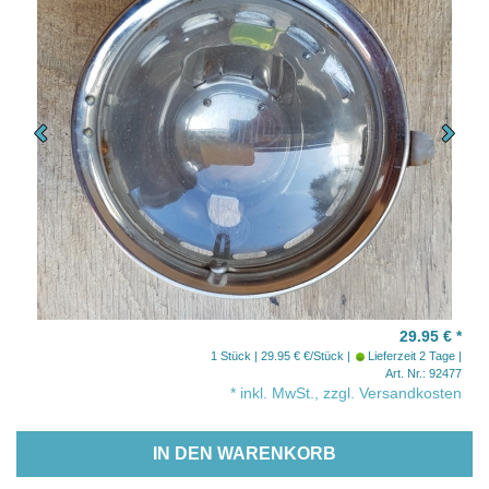
29.95 €
*
1 Stück | 29.95 € €/Stück
Lieferzeit 2 Tage
Art. Nr.: 92477
* inkl. MwSt., zzgl. Versandkosten
IN DEN WARENKORB