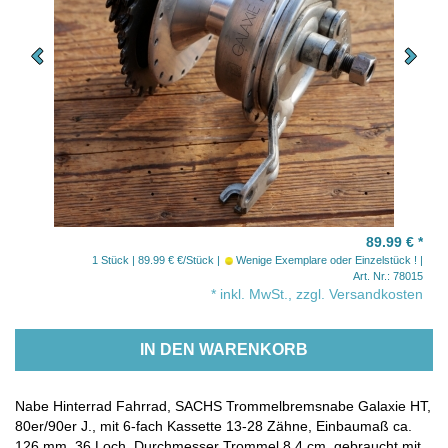
89.99 €
*
1 Stück | 89.99 € €/Stück
Wenige Exemplare oder Einzelstück !
Art. Nr.: 78015
* inkl. MwSt., zzgl. Versandkosten
IN DEN WARENKORB
Nabe Hinterrad Fahrrad, SACHS Trommelbremsnabe Galaxie HT,
80er/90er J., mit 6-fach Kassette 13-28 Zähne, Einbaumaß ca.
126 mm, 36 Loch, Durchmesser Trommel 8,4 cm, gebraucht mit