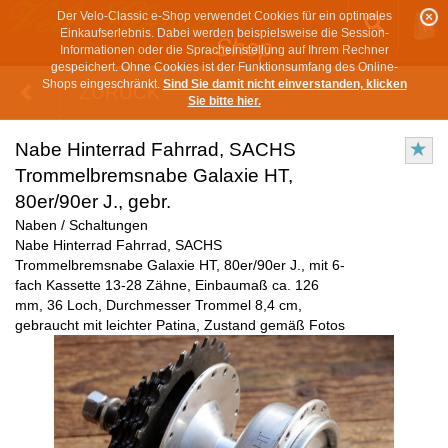
Der Velo-Classic e-Shop verwendet Cookies für ein optimales
Einkaufserlebnis. Dabei werden beispielsweise die Session-
Informationen oder die Spracheinstellung auf Ihrem Rechner
gespeichert. Ohne Cookies ist der Funktionsumfang des Online-
Shops eingeschränkt.
Sind Sie damit nicht einverstanden, klicken
ZURÜCK
Sie bitte hier.
Nabe Hinterrad Fahrrad, SACHS
Trommelbremsnabe Galaxie HT,
80er/90er J., gebr.
Naben / Schaltungen
Nabe Hinterrad Fahrrad, SACHS
Trommelbremsnabe Galaxie HT, 80er/90er J., mit 6-
fach Kassette 13-28 Zähne, Einbaumaß ca. 126
mm, 36 Loch, Durchmesser Trommel 8,4 cm,
gebraucht mit leichter Patina, Zustand gemäß Fotos