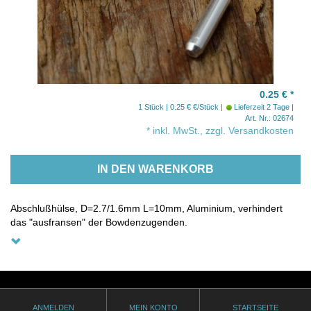
0.25 €
*
1 Stück | 0.25 € €/Stück
Lieferzeit 2 Tage
Art. Nr.: 02674
* inkl. MwSt., zzgl. Versandkosten
IN DEN WARENKORB
Abschlußhülse, D=2.7/1.6mm L=10mm, Aluminium, verhindert
das "ausfransen" der Bowdenzugenden.
ANMELDEN
MEIN KONTO
STARTSEITE