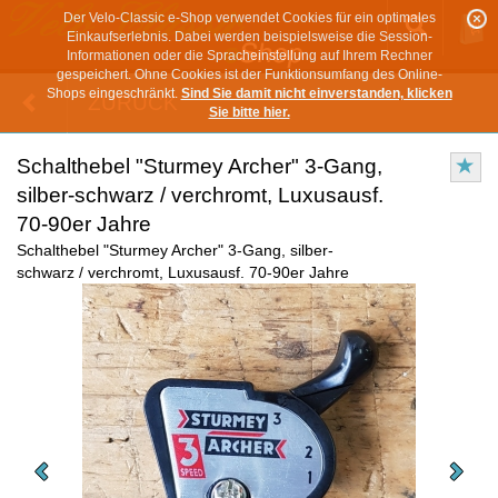
Der Velo-Classic e-Shop verwendet Cookies für ein optimales
Einkaufserlebnis. Dabei werden beispielsweise die Session-
Informationen oder die Spracheinstellung auf Ihrem Rechner
gespeichert. Ohne Cookies ist der Funktionsumfang des Online-
Shops eingeschränkt.
Sind Sie damit nicht einverstanden, klicken
ZURÜCK
Sie bitte hier.
Schalthebel "Sturmey Archer" 3-Gang,
silber-schwarz / verchromt, Luxusausf.
70-90er Jahre
Schalthebel "Sturmey Archer" 3-Gang, silber-
schwarz / verchromt, Luxusausf. 70-90er Jahre