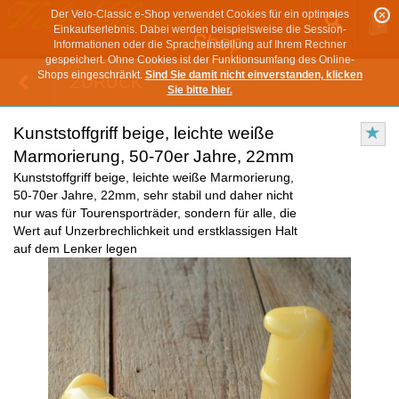
Der Velo-Classic e-Shop verwendet Cookies für ein optimales
Einkaufserlebnis. Dabei werden beispielsweise die Session-
Informationen oder die Spracheinstellung auf Ihrem Rechner
gespeichert. Ohne Cookies ist der Funktionsumfang des Online-
Shops eingeschränkt.
Sind Sie damit nicht einverstanden, klicken
ZURÜCK
Sie bitte hier.
Kunststoffgriff beige, leichte weiße
Marmorierung, 50-70er Jahre, 22mm
Kunststoffgriff beige, leichte weiße Marmorierung,
50-70er Jahre, 22mm, sehr stabil und daher nicht
nur was für Tourensporträder, sondern für alle, die
Wert auf Unzerbrechlichkeit und erstklassigen Halt
auf dem Lenker legen