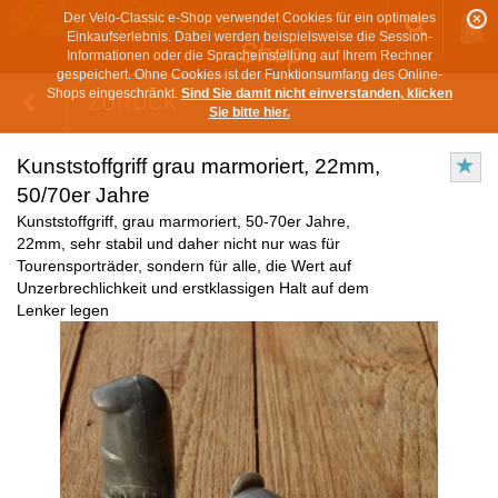
Der Velo-Classic e-Shop verwendet Cookies für ein optimales
Einkaufserlebnis. Dabei werden beispielsweise die Session-
Informationen oder die Spracheinstellung auf Ihrem Rechner
gespeichert. Ohne Cookies ist der Funktionsumfang des Online-
Shops eingeschränkt.
Sind Sie damit nicht einverstanden, klicken
ZURÜCK
Sie bitte hier.
Kunststoffgriff grau marmoriert, 22mm,
50/70er Jahre
Kunststoffgriff, grau marmoriert, 50-70er Jahre,
22mm, sehr stabil und daher nicht nur was für
Tourensporträder, sondern für alle, die Wert auf
Unzerbrechlichkeit und erstklassigen Halt auf dem
Lenker legen