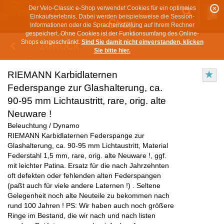
Der Velo-Classic e-Shop verwendet Cookies für ein optimales
Einkaufserlebnis. Dabei werden beispielsweise die Session-
Informationen oder die Spracheinstellung auf Ihrem Rechner
gespeichert. Ohne Cookies ist der Funktionsumfang des Online-
Shops eingeschränkt.
Sind Sie damit nicht einverstanden, klicken
ZURÜCK
Sie bitte hier.
RIEMANN Karbidlaternen
Federspange zur Glashalterung, ca.
90-95 mm Lichtaustritt, rare, orig. alte
Neuware !
Beleuchtung / Dynamo
RIEMANN Karbidlaternen Federspange zur
Glashalterung, ca. 90-95 mm Lichtaustritt, Material
Federstahl 1,5 mm, rare, orig. alte Neuware !, ggf.
mit leichter Patina. Ersatz für die nach Jahrzehnten
oft defekten oder fehlenden alten Federspangen
(paßt auch für viele andere Laternen !) . Seltene
Gelegenheit noch alte Neuteile zu bekommen nach
rund 100 Jahren ! PS: Wir haben auch noch größere
Ringe im Bestand, die wir nach und nach listen