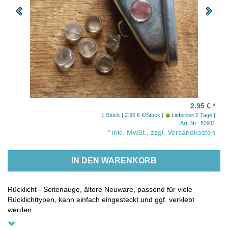
2.95 €
*
1 Stück | 2.95 € €/Stück
Lieferzeit 2 Tage
Art. Nr.: 82911
* inkl. MwSt., zzgl. Versandkosten
IN DEN WARENKORB
Rücklicht - Seitenauge, ältere Neuware, passend für viele
Rücklichttypen, kann einfach eingesteckt und ggf. verklebt
werden.