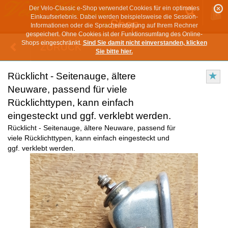
Der Velo-Classic e-Shop verwendet Cookies für ein optimales
Einkaufserlebnis. Dabei werden beispielsweise die Session-
Informationen oder die Spracheinstellung auf Ihrem Rechner
gespeichert. Ohne Cookies ist der Funktionsumfang des Online-
Shops eingeschränkt.
Sind Sie damit nicht einverstanden, klicken
ZURÜCK
Sie bitte hier.
Rücklicht - Seitenauge, ältere
Neuware, passend für viele
Rücklichttypen, kann einfach
eingesteckt und ggf. verklebt werden.
Rücklicht - Seitenauge, ältere Neuware, passend für
viele Rücklichttypen, kann einfach eingesteckt und
ggf. verklebt werden.