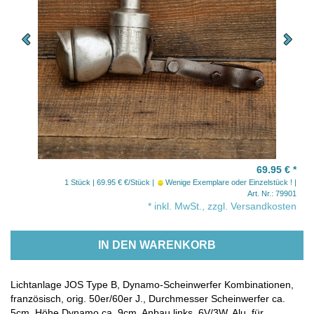
69.95 €
*
1 Stück | 69.95 € €/Stück
Wenige Exemplare oder Einzelstück !
Art. Nr.: 79901
* inkl. MwSt., zzgl. Versandkosten
IN DEN WARENKORB
Lichtanlage JOS Type B, Dynamo-Scheinwerfer Kombinationen,
französisch, orig. 50er/60er J., Durchmesser Scheinwerfer ca.
5cm, Höhe Dynamo ca. 9cm, Anbau links, 6V/3W, Alu, für