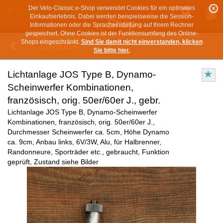
Der Velo-Classic e-Shop verwendet Cookies für ein optimales
Einkaufserlebnis. Dabei werden beispielsweise die Session-
Informationen oder die Spracheinstellung auf Ihrem Rechner
gespeichert. Ohne Cookies ist der Funktionsumfang des Online-
Shops eingeschränkt.
Sind Sie damit nicht einverstanden, klicken
ZURÜCK
Sie bitte hier.
Lichtanlage JOS Type B, Dynamo-
Scheinwerfer Kombinationen,
französisch, orig. 50er/60er J., gebr.
Lichtanlage JOS Type B, Dynamo-Scheinwerfer
Kombinationen, französisch, orig. 50er/60er J.,
Durchmesser Scheinwerfer ca. 5cm, Höhe Dynamo
ca. 9cm, Anbau links, 6V/3W, Alu, für Halbrenner,
Randonneure, Sporträder etc., gebraucht, Funktion
geprüft, Zustand siehe Bilder