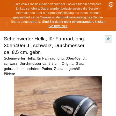
Der Velo-Classic e-Shop verwendet Cookies für ein optimales
Einkaufserlebnis. Dabei werden beispielsweise die Session-
Informationen oder die Spracheinstellung auf Ihrem Rechner
gespeichert. Ohne Cookies ist der Funktionsumfang des Online-
Shops eingeschränkt.
Sind Sie damit nicht einverstanden, klicken
ZURÜCK
Sie bitte hier.
Scheinwerfer Hella, für Fahrrad, orig.
30er/40er J., schwarz, Durchmesser
ca. 8,5 cm, gebr.
Scheinwerfer Hella, für Fahrrad, orig. 30er/40er J.,
schwarz, Durchmesser ca. 8,5 cm, Original-Glas,
gebraucht mit schöner Patina, Zustand gemäß
Bildern