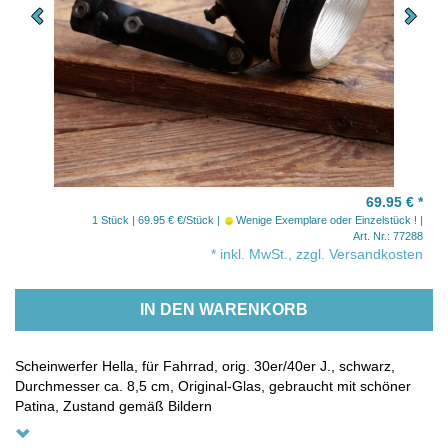
69.95 €
*
1 Stück | 69.95 € €/Stück
Wenige Exemplare oder Einzelstück !
Art. Nr.: 77288
* inkl. MwSt., zzgl. Versandkosten
IN DEN WARENKORB
Scheinwerfer Hella, für Fahrrad, orig. 30er/40er J., schwarz,
Durchmesser ca. 8,5 cm, Original-Glas, gebraucht mit schöner
Patina, Zustand gemäß Bildern