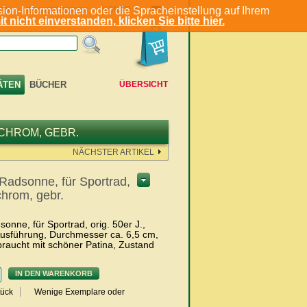
ion-Informationen oder die Spracheinstellung auf Ihrem
KONTO
EN
REGISTRIEREN
t nicht einverstanden, klicken Sie bitte hier.
ÄTEN
BÜCHER
ÜBERSICHT
 CHROM, GEBR.
NÄCHSTER ARTIKEL
Radsonne, für Sportrad,
 chrom, gebr.
onne, für Sportrad, orig. 50er J.,
 Ausführung, Durchmesser ca. 6,5 cm,
braucht mit schöner Patina, Zustand
IN DEN WARENKORB
Stück
Wenige Exemplare oder