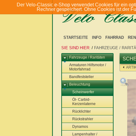
Der Velo-Classic e-Shop verwendet Cookies für ein opt
Rechner gespeichert. Ohne Cookies ist der F
STARTSEITE
INFO
FAHRRAD
REN
SIE SIND HIER:
/
FAHRZEUGE / RARIT
Fahrzeuge / Raritäten
SCHE
Armaturen Hilfsmotor /
ARTI
Motorfahrrad
Bandfeststeller
Beleuchtung
Scheinwerfer
Öl- Carbid-
Kerzenlaterne
Rücklichter
Rückstrahler
Dynamos
Lampenhalter /