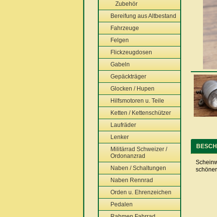
Zubehör
Bereifung aus Altbestand
Fahrzeuge
Felgen
Flickzeugdosen
Gabeln
Gepäckträger
Glocken / Hupen
Hilfsmotoren u. Teile
Ketten / Kettenschützer
Laufräder
Lenker
BESCH
Militärrad Schweizer /
Ordonanzrad
Scheinwe
Naben / Schaltungen
schöner
Naben Rennrad
Orden u. Ehrenzeichen
Pedalen
Rahmen Fahrrad