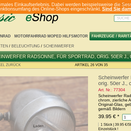
imales Einkaufserlebnis. Dabei werden beispielsweise die Sess
ANMELD
unktionsumfang des Online-Shops eingeschränkt.
Sind Sie dami
SUCHE
NRAD
MOTORFAHRRAD MOPED HILFSMOTOR
FAHRZEUGE / RARIT
ÄTEN
/
BELEUCHTUNG
/
SCHEINWERFER
INWERFER RADSONNE, FÜR SPORTRAD, ORIG. 50ER J.,
KEL ZURÜCK
ARTIKEL 26 VON 35
Scheinwerfer 
orig. 50er J.,
Art. Nr.: 77304
Scheinwerfer Rads
chrom, zierliche
Original-Glas, ge
gemäß Bildern
39.95 €
*
1 Stück | 39.95 €/
Laden...
Einzelstück !