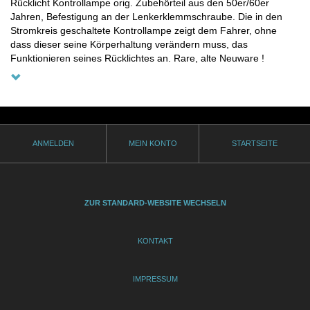
Rücklicht Kontrollampe orig. Zubehörteil aus den 50er/60er
Jahren, Befestigung an der Lenkerklemmschraube. Die in den
Stromkreis geschaltete Kontrollampe zeigt dem Fahrer, ohne
dass dieser seine Körperhaltung verändern muss, das
Funktionieren seines Rücklichtes an. Rare, alte Neuware !
ANMELDEN
MEIN KONTO
STARTSEITE
ZUR STANDARD-WEBSITE WECHSELN
KONTAKT
IMPRESSUM