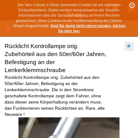
Der Velo-Classic e-Shop verwendet Cookies für ein optimales
Einkaufserlebnis. Dabei werden beispielsweise die Session-
Informationen oder die Spracheinstellung auf Ihrem Rechner
gespeichert. Ohne Cookies ist der Funktionsumfang des Online-
Shops eingeschränkt.
Sind Sie damit nicht einverstanden, klicken
ZURÜCK
Sie bitte hier.
Rücklicht Kontrollampe orig.
Zubehörteil aus den 50er/60er Jahren,
Befestigung an der
Lenkerklemmschraube
Rücklicht Kontrollampe orig. Zubehörteil aus den
50er/60er Jahren, Befestigung an der
Lenkerklemmschraube. Die in den Stromkreis
geschaltete Kontrollampe zeigt dem Fahrer, ohne
dass dieser seine Körperhaltung verändern muss,
das Funktionieren seines Rücklichtes an. Rare, alte
Neuware !